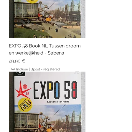
EXPO 58 Book NL Tussen droom
en werkelijkheid - Sabena
Prix
29,90 €
TVA Incluse
|
Bpost - registered