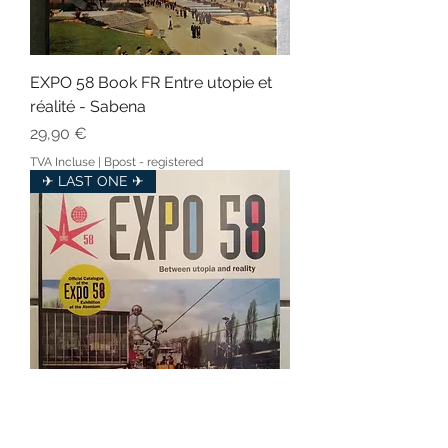
EXPO 58 Book FR Entre utopie et
réalité - Sabena
Prix
29,90 €
TVA Incluse
|
Bpost - registered
✈ LAST ONE ✈